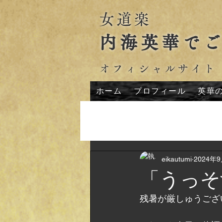
女道楽
内海英華で
オフィシャルサイト
ホーム
プロフィール
英華
All Posts
eikautumi
2024年
「うっそ〰
残暑が厳しゅうござ