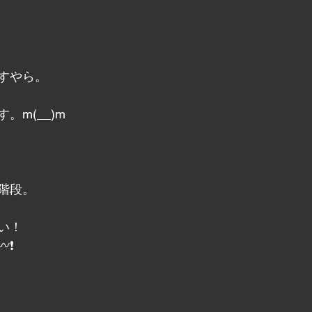
すやら。
。m(__)m
階段。
い！
️❗