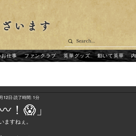
ございます
のお仕事
ファンクラブ
英華グッズ
動いて英華
9月12日
読了時間: 1分
️！😱」
いますねぇ。