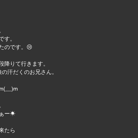
。
です。
たのです。😢
段降りて行きます。
検の汗だくのお兄さん。
__)m
。
ぁー☀
来たら