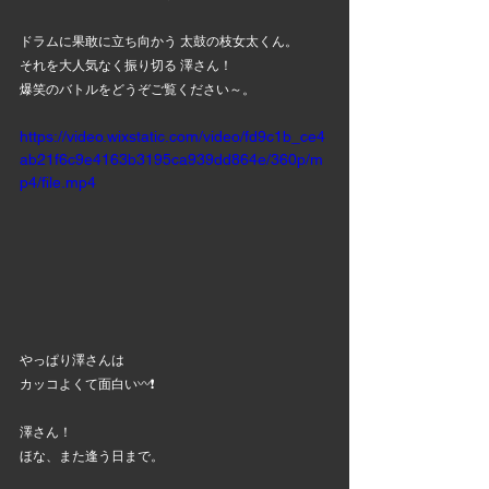
ドラムに果敢に立ち向かう 太鼓の枝女太くん。
それを大人気なく振り切る 澤さん！
爆笑のバトルをどうぞご覧ください～。
https://video.wixstatic.com/video/fd9c1b_ce4
ab21f6c9e4163b3195ca939dd864e/360p/m
p4/file.mp4
やっぱり澤さんは
カッコよくて面白い〰️❗
澤さん！
ほな、また逢う日まで。