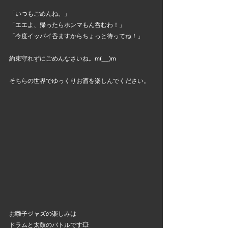
「いつもごめんね。」
「エエよ、帰ったらホンマもん呑むわ！」
「今度イッパイ呑ますからちょっと待ってね！」
約束守れずにごめんなさいね。m(__)m
そちらの世界でゆっくりお酒を楽しんでください。
お囃子ジャズの楽しみは
ドラムと太鼓のバトルです💥