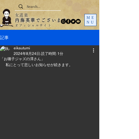
女道楽
ME
内海英華でございます
NU
オフィシャルサイト
記事
eikautumi
2024年8月24日
読了時間: 1分
「お囃子ジャズの澤さん」
私にとって悲しいお知らせが続きます。