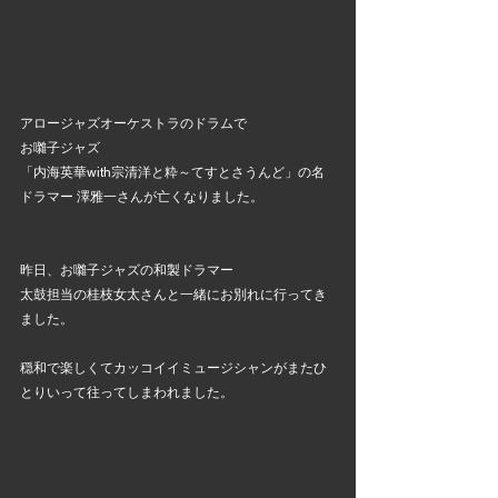
アロージャズオーケストラのドラムで
お囃子ジャズ
「内海英華with宗清洋と粋～てすとさうんど」の名
ドラマー 澤雅一さんが亡くなりました。
昨日、お囃子ジャズの和製ドラマー
太鼓担当の桂枝女太さんと一緒にお別れに行ってき
ました。
穏和で楽しくてカッコイイミュージシャンがまたひ
とりいって往ってしまわれました。