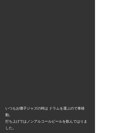
いつもお囃子ジャズの時は ドラムを運ぶので車移
動。
打ち上げではノンアルコールビールを飲んではりま
した。