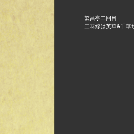
繁昌亭二回目
三味線は英華&千華