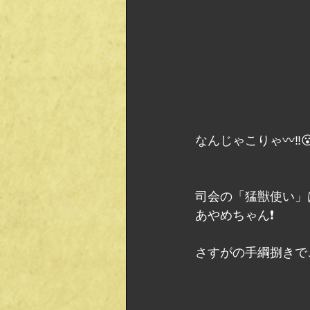
なんじゃこりゃ〰️‼️😮
司会の「猛獣使い」
あやめちゃん❗
さすがの手綱捌きで