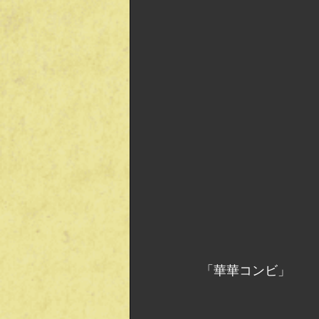
「華華コンビ」