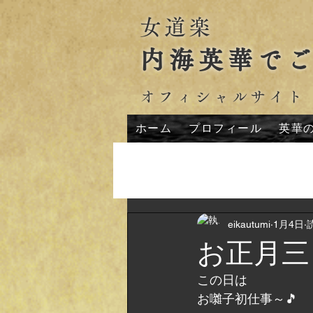
女道楽
内海英華で
オフィシャルサイト
ホーム
プロフィール
英華
All Posts
eikautumi
1月4日
お正月三
この日は
お囃子初仕事～🎵