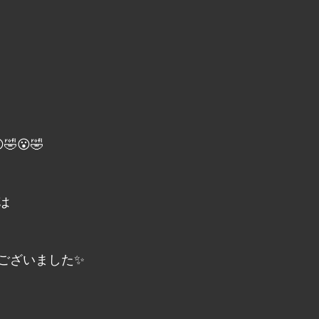
🤣😮🤣
は
ございました✨