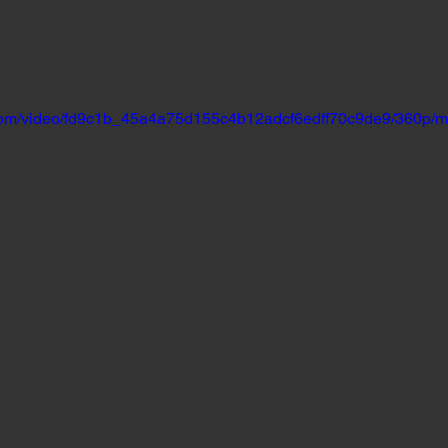
ic.com/video/fd9c1b_45a4a75d155c4b12adcf6edff70c9de9/360p/m