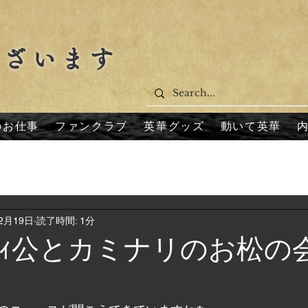
ございます
のお仕事
ファンクラブ
英華グッズ
動いて英華
12月19日
読了時間: 1分
ｨ公とカミナリのお松の会