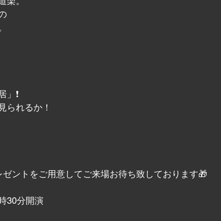
道楽。
の
。
居」❗
見られるか！
プレゼントをご用意してご来場お待ち致しております🎁
8時30分開演