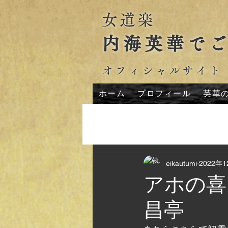
女道楽
内海英華で
オフィシャルサイト
ホーム
プロフィール
英華
All Posts
eikautumi
2022年
アホの喜
昌亭