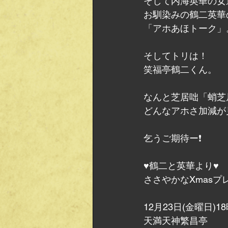
そして内海英華の女
お馴染みの鶴二英華
「アホあほトーク」
そしてトリは！
笑福亭鶴二くん。
なんと芝居咄「蛸芝
どんなアホさ加減が
乞うご期待ー❗
♥️鶴二と英華より♥️
ささやかなXmas
12月23日(金曜日)1
天満天神繁昌亭