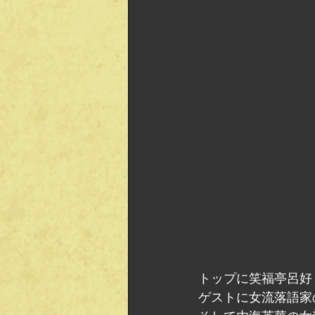
トップに笑福亭呂好
ゲストに女流落語家