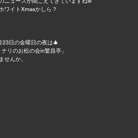
のニュースが聞こえてきていますね❄️
ホワイトXmasかしら？
月23日の金曜日の夜は🎄　
ミナリのお松の会in繁昌亭」
ませんか。