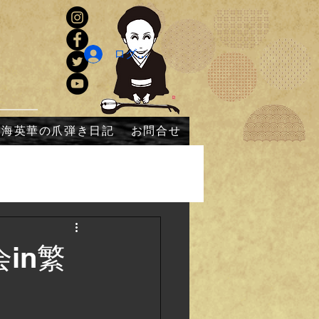
ログイン
内海英華の爪弾き日記
お問合せ
in繁