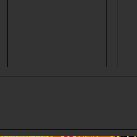
8月5日 明日です！
皆さ
す。m