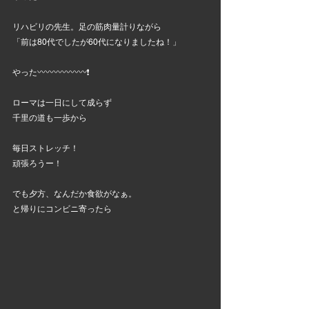
リハビリの先生。足の筋肉量計りながら
「前は80代でしたが60代になりましたね！」
やった〰〰〰〰〰〰❗
ローマは一日にして成らず
千里の道も一歩から
毎日ストレッチ！
頑張ろうー！
でも夕方、なんだか食欲がなぁ。
と帰りにコンビニ寄ったら