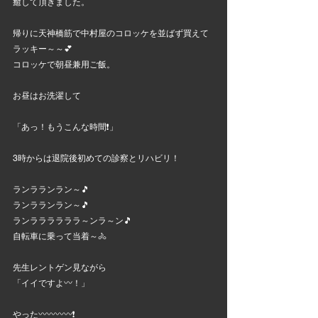
癒して頂きました。
帰りに天神橋筋で中村屋のコロッケを並ばず買えて
ラッキー～～💕
コロッケで朝昼兼用ご飯。
お昼はお洗濯して
「あっ！もうこんな時間❗」
3時からは退院後初めての診察とリハビリ！
ランラランラン～🎵
ランラランラン～🎵
ランララララララ～ンラ～ン🎵
自転車に乗って当着～🚴
先生レントゲン見ながら
「イイですよ〰️！」
やった〰〰〰〰❗