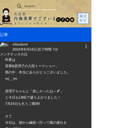
女道楽
ME
内海英華でございます
NU
オフィシャルサイト
記事
eikautumi
2024年6月24日
読了時間: 1分
メンテナンスの日
昨夜は
英華&恵理子の入院トークショー。
雨の中、本当にありがとうございました。
m(__)m
恵理子ちゃんと「楽しかったね～💕」
と今日もLINEで盛り上がりました！
7月24日も乞うご期待❗
さて
今日は、朝から鍼灸へ行って喉の疲れを