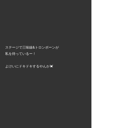
ステージで三味線&トロンボーンが
私を待っているー！
よけいにドキドキするやんか💓