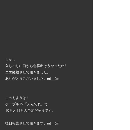
しかし
久しぶりに口から心臓出そうやったわ‼️
エエ経験させて頂きました。
ありがとうございました。m(__)m
このもようは！
ケーブルTV「えんてれ」で
10月と11月の予定だそうです。
後日報告させて頂きます。m(__)m