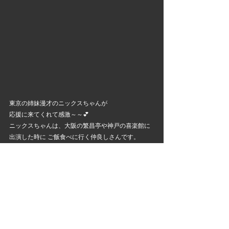
東京の姉妹漫才のニックスちゃんが
応援に来てくれて感激～～💕
ニックスちゃんは、大阪の繁昌亭や神戸の喜楽館に
出演した時に ご飯食べに行く仲良しさんです。
打ち上げも一緒に来てくれて