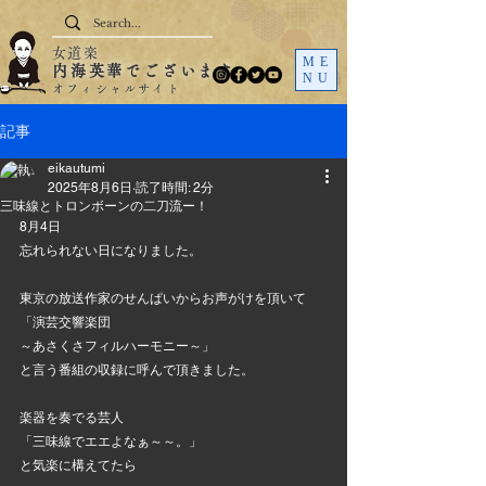
女道楽
ME
内海英華でございます
NU
オフィシャルサイト
記事
eikautumi
2025年8月6日
読了時間: 2分
三味線とトロンボーンの二刀流ー！
8月4日
忘れられない日になりました。
東京の放送作家のせんぱいからお声がけを頂いて
「演芸交響楽団
～あさくさフィルハーモニー～」
と言う番組の収録に呼んで頂きました。
楽器を奏でる芸人
「三味線でエエよなぁ～～。」
と気楽に構えてたら