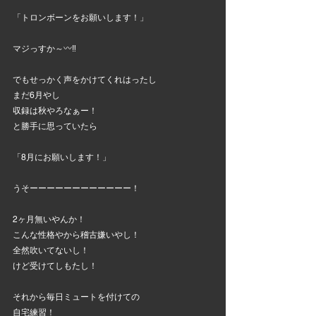
「トロンボーンをお願いします！」
マジっすか～〰️‼️
でもせっかく声をかけてくれはったし
まだ6月やし
収録は秋やろなぁー！
と勝手に思っていたら
「8月にお願いします！」
うそーーーーーーーーーーーー！
2ヶ月無いやんか！
こんな性格やから稽古嫌いやし！
全然吹いてないし！
けど受けてしもたし！
それから毎日ミュートを付けての
自宅練習！