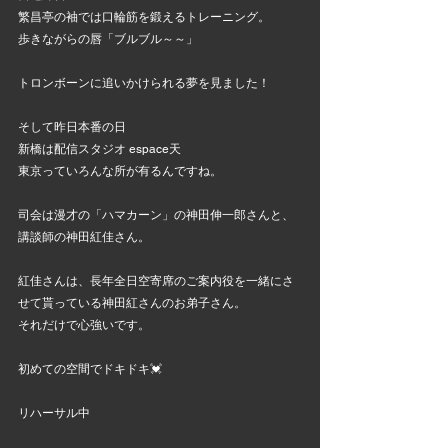
繁昌亭の袖では口輪筋を鍛えるトレーニング。
歩きながらの唇「ブルブル～～」
トロンボーンに追いかけられる夢を見ました！
そして昨日本番の日
新橋は配信スタジオ espace天
東京っていろんな所が有るんですね。
司会は漫才の「ハマカーン」の神田伸一郎さんと、
講談師の神田紅佳さん。
紅佳さんは、長年全日空寄席のご案内役を一緒にさ
せて貰っている神田紅さんのお弟子さん。
それだけで心強いです。
初めての空間でドキドキ💓
リハーサル中