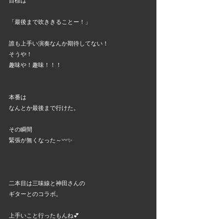
目標は
「最後まで吹ききることー！」
誰も上手い演奏なんか期待してない！
そうや！
趣味や！趣味！！！
本番は
なんとか最後まで行けた。
その瞬間
緊張が無くなった～〰️✨
二本目は三味線と神田さんの
ギターとのコラボ。
上手いこと行ったもんね💕