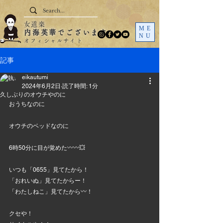
女道楽
ME
内海英華でございます
NU
オフィシャルサイト
記事
eikautumi
2024年6月2日
読了時間: 1分
久しぶりのオウチやのに
おうちなのに
オウチのベッドなのに
6時50分に目が覚めた〰️〰️💥
いつも「0655」見てたから！
「おれいぬ」見てたからー！
「わたしねこ」見てたから〰️！
クセや！