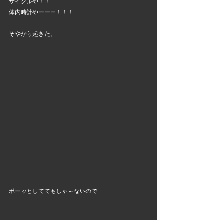
サイクルや！！
体内時計やーーー！！！
そやから起きた。
ポーッとしててもしゃ～ないので