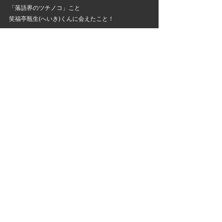
「落語界のツチノコ」こと
笑福亭瓶生(へいき)くんに会えたこと！
次はいつお目にかかれるかしら～～💕
すべて表示
最新記事