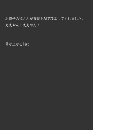
お囃子の福さんが背景をAIで加工してくれました。
ええやん！ええやん！
幕が上がる前に