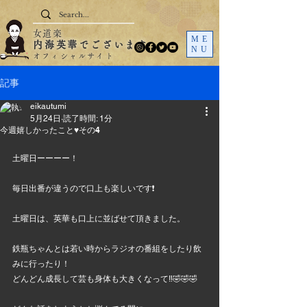
女道楽
ME
内海英華でございます
NU
オフィシャルサイト
記事
eikautumi
5月24日
読了時間: 1分
今週嬉しかったこと♥️その4
土曜日ーーーー！
毎日出番が違うので口上も楽しいです❗
土曜日は、英華も口上に並ばせて頂きました。
鉄瓶ちゃんとは若い時からラジオの番組をしたり飲
みに行ったり！
どんどん成長して芸も身体も大きくなって‼️🤣🤣🤣