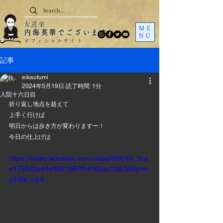
女道楽
ME
内海英華でございます
NU
オフィシャルサイト
記事
eikautumi
2024年5月19日
読了時間: 1分
入院十六日目
折り返し地点を超えて
上手く行けば
明日からは歩き方が変わりますー！
今日の仕上げは
https://video.wixstatic.com/video/fd9c1b_5ca
e1750d2ed4e8081587f1d163ac126/360p/m
p4/file.mp4