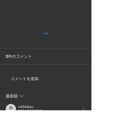
2件のコメント
8月5日 明日です！
コメントを追加…
皆さま ！あり
います。m(__)
最新順
t-4343ani
2024年5月20日
こんにちは～!(^^)英華師匠～和泉市タニリン
です～進んでいるようで 安心です～ラジオ