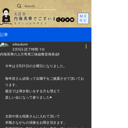
女道楽
ME
内海英華でございます
NU
オフィシャルサイト
記事
eikautumi
2月5日
読了時間: 1分
内海英華の上方寄席三味線教室発表会❗
今年は 2月21日の土曜日になりました。
毎年皆さん頑張って出囃子をご披露させて頂いてお
ります。
最近では弾き歌いをする方も増えて
楽しい会になって参りました♥️
太鼓や笛も咄家さんに入れて頂いて
本職さながらの演奏をお聞き頂きます。