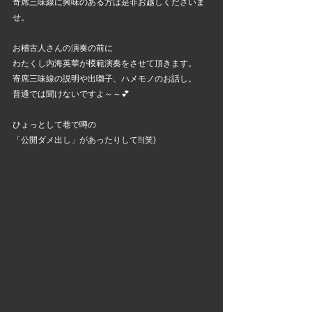
寄席三味線に興味のある方は是非お越しくださいま
せ。
お稽古人さんの演奏の前に
わたくし内海英華が模範演奏をさせて頂きます。
寄席三味線の説明や出囃子、ハメモノのお話し。
普通では聞けないですよ～～💕
ひょっとして巷で噂の
「公開ダメ出し」があったりして‼️(笑)