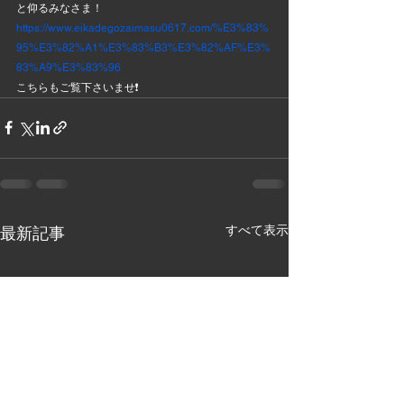
と仰るみなさま！
https://www.eikadegozaimasu0617.com/%E3%83%
95%E3%82%A1%E3%83%B3%E3%82%AF%E3%
83%A9%E3%83%96
こちらもご覧下さいませ❗
すべて表示
最新記事