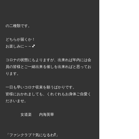
の二種類です。
どちらが届くか！
お楽しみに～～💕
コロナの状態にもよりますが、出来れば年内には会
員の皆様とご一緒出来る催しを出来ればと思ってお
ります。
一日も早いコロナ収束を願うばかりです。
皆様におかれましても、くれぐれもお身体ご自愛く
ださいませ。
　　　　女道楽　　内海英華
「ファンクラブ？気になるわ⁉️」