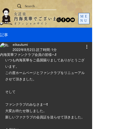
女道楽
ME
内海英華でございます
NU
オフィシャルサイト
記事
eikautumi
2022年9月2日
読了時間: 1分
内海英華ファンクラブ会員の皆様へ❗
いつも内海英華をご贔屓賜りましてありがとうござ
います。
この度ホームページとファンクラブをリニューアル
させて頂きました。
そして
ファンクラブのみなさま〰️❗
大変お待たせ致しました。
新しいファクラブの会員証を送らせて頂きました。