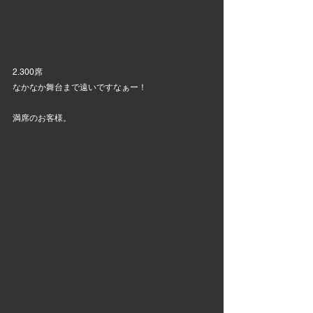
2.300席
なかなか舞台まで遠いですなぁー！
満席のお客様。