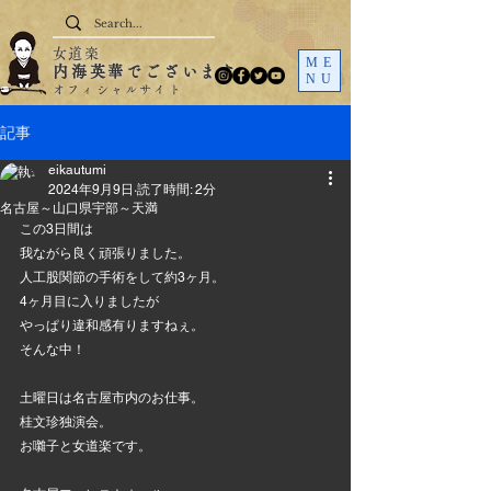
女道楽
ME
内海英華でございます
NU
オフィシャルサイト
記事
eikautumi
2024年9月9日
読了時間: 2分
名古屋～山口県宇部～天満
この3日間は
我ながら良く頑張りました。
人工股関節の手術をして約3ヶ月。
4ヶ月目に入りましたが
やっぱり違和感有りますねぇ。
そんな中！
土曜日は名古屋市内のお仕事。
桂文珍独演会。
お囃子と女道楽です。