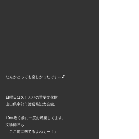
なんかとっても楽しかったです～💕
日曜日は久しぶりの重要文化財
山口県宇部市渡辺翁記念会館。
10年近く前に一度お邪魔してます。
文珍師匠も
「ここ前に来てるよねぇー！」