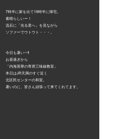
7時半に家を出て19時半に帰宅。
素晴らしいー！
流石に「光る君へ」を見ながら
ソファーでウトウト・・・。
今日も暑い〰️❗
お昼過ぎから
「内海英華の寄席三味線教室」
本日はJR天満のすぐ近く
北区民センターの和室。
暑いのに、皆さん頑張って来てくれてます。