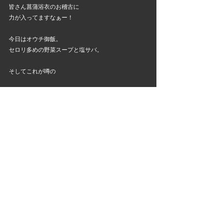
皆さん菖蒲浴衣のお稽古に
力が入ってますなぁー！
今日はオウチ御飯。
セロリ多めの野菜スープと塩サバ。
そしてこれが噂の