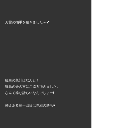
万雷の拍手を頂きました～💕
紅白の集計はなんと！
野鳥の会の方にご協力頂きました。
なんて粋な計らいなんでしょー❗
栄えある第一回目は赤組の勝ち♥️