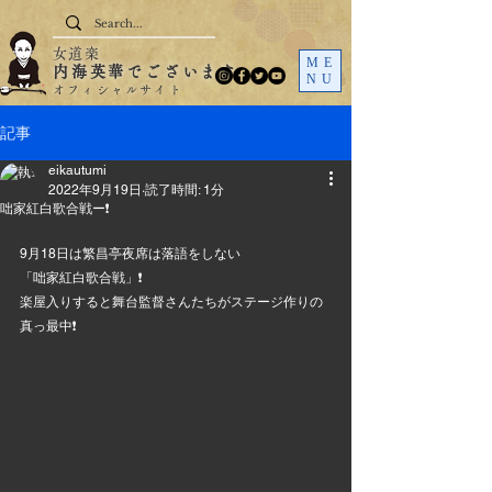
女道楽
ME
内海英華でございます
NU
オフィシャルサイト
記事
eikautumi
2022年9月19日
読了時間: 1分
咄家紅白歌合戦ー❗
9月18日は繁昌亭夜席は落語をしない
「咄家紅白歌合戦」❗
楽屋入りすると舞台監督さんたちがステージ作りの
真っ最中❗