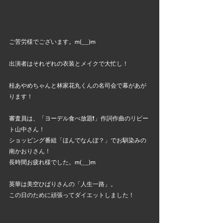
ご苦労様でございます。m(__)m
出演者はそれぞれの衣装とメイクで大忙し！
桂あやめちゃんと林家花丸くんの名司会で幕があが
ります！
審査員は、「ヨーデル食べ放題❗」作詞作曲のリピー
ト山中さん！
ショッピング番組「ほんでなんぼ？」でお馴染みの
南かおりさん！
長時間お疲れ様でした。m(__)m
英華は美空ひばりさんの「人生一路」。
この日のために頑張ってダイエットしました！