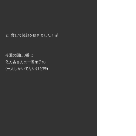
と  脅して笑顔を頂きました！🤣
今週の開口0番は
佐ん吉さんの一番弟子の
(一人しかいてないけど🤣)