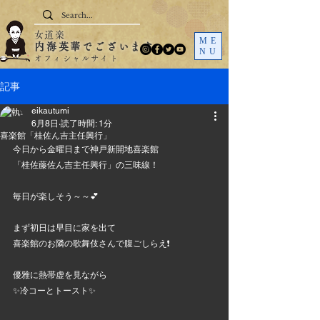
女道楽
ME
内海英華でございます
NU
オフィシャルサイト
記事
eikautumi
6月8日
読了時間: 1分
喜楽館「桂佐ん吉主任興行」
今日から金曜日まで神戸新開地喜楽館
「桂佐藤佐ん吉主任興行」の三味線！
毎日が楽しそう～～💕
まず初日は早目に家を出て
喜楽館のお隣の歌舞伎さんで腹ごしらえ❗
優雅に熱帯虚を見ながら
✨冷コーとトースト✨