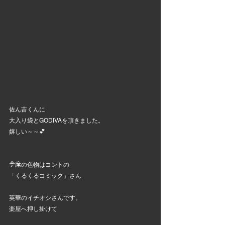
佐ん吉くんに
大入り袋とGODIVAを頂きました。
嬉しい～～💕
𫝆󠄁席の色物はコントの
「くるくるコミック」さん
英華のイチオシさんです。
楽屋へ押し掛けて