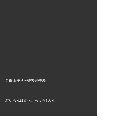
ご飯山盛り～🤣🤣🤣🤣🤣
若いもんは食べたらよろしい‼️
美味しいお口のまま