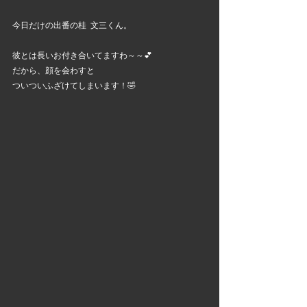
今日だけの出番の桂  文三くん。
彼とは長いお付き合いてますわ～～💕
だから、顔を会わすと
ついついふざけてしまいます！🤣