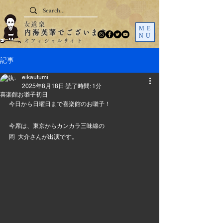
女道楽
ME
内海英華でございます
NU
オフィシャルサイト
記事
eikautumi
2025年8月18日
読了時間: 1分
喜楽館お囃子初日
今日から日曜日まで喜楽館のお囃子！
今席は、東京からカンカラ三味線の
岡  大介さんが出演です。