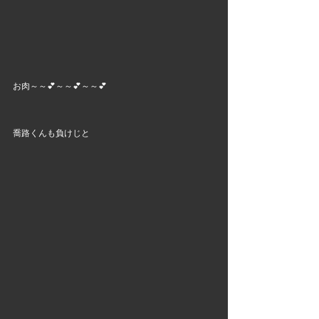
お肉～～💕～～💕～～💕
喬路くんも負けじと