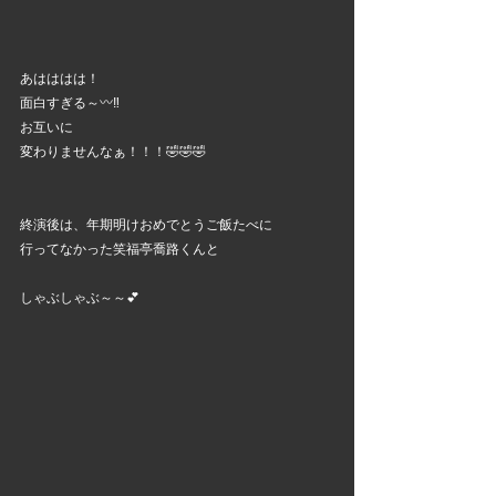
あはははは！
面白すぎる～〰️‼️
お互いに
変わりませんなぁ！！！🤣🤣🤣
終演後は、年期明けおめでとうご飯たべに
行ってなかった笑福亭喬路くんと
しゃぶしゃぶ～～💕