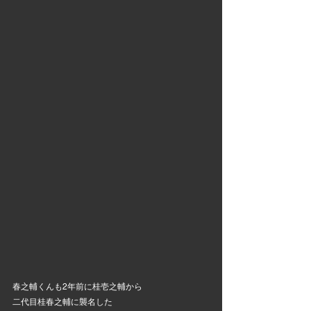
春之輔くんも2年前に桂壱之輔から
二代目桂春之輔に襲名した