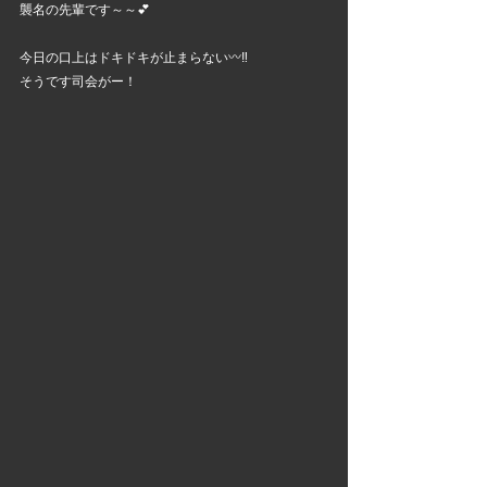
襲名の先輩です～～💕
今日の口上はドキドキが止まらない〰️‼️
そうです司会がー！