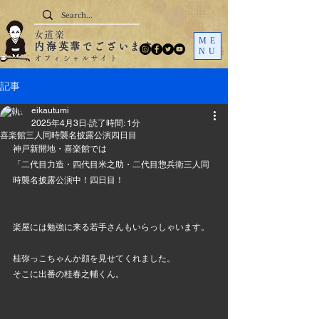
女道楽
ME
内海英華でございます
NU
オフィシャルサイト
記事
eikautumi
2025年4月3日
読了時間: 1分
喜楽館三人同時襲名披露公演四日目
神戸新開地・喜楽館では
「二代目力造・四代目米之助・二代目惣兵衛三人同
時襲名披露公演中！四日目！
楽屋には勉強に来る若手さんもいらっしゃいます。
桂弥っこちゃんか顔を見せてくれました。
そこに出番の桂春之輔くん。