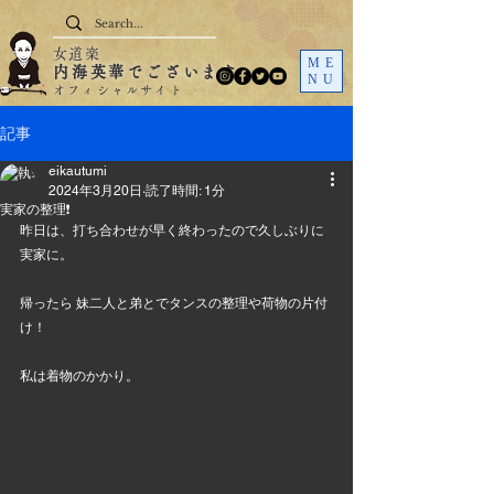
女道楽
ME
内海英華でございます
NU
オフィシャルサイト
記事
eikautumi
2024年3月20日
読了時間: 1分
実家の整理❗
昨日は、打ち合わせが早く終わったので久しぶりに
実家に。
帰ったら 妹二人と弟とでタンスの整理や荷物の片付
け！
私は着物のかかり。