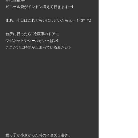
ビニール袋がドンドン増えて行きます〰️❗
まあ、今日はこれぐらいにしといたらぁー！(((^_^;)
台所に行ったら  冷蔵庫のドアに
マグネットやシールがいっぱい❗
ここだけは時間が止まっているみたい✨
姪っ子が小さかった時のイタズラ書き。