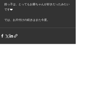
姪っ子は、とってもお爺ちゃんが好きだったみたい
です❤️
では、お片付けの続きはまた今度。
すべて表示
最新記事