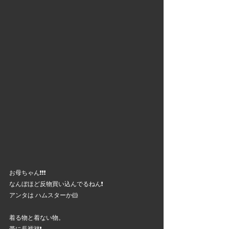
お母ちゃん❗❗❗
なんぼほど反物買い込んでるねん❗
アンタは ハムスターか🐹
着る物と着ない物。
帯に長襦袢❗