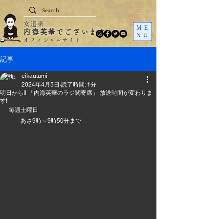
女道楽
ME
内海英華でございます
NU
オフィシャルサイト
記事
eikautumi
2024年4月5日
読了時間: 1分
明日から‼️ 「内海英華のラジ関寄席」 放送時間が変わりま
す❗
毎週土曜日　
　　あさ9時～9時50分まで