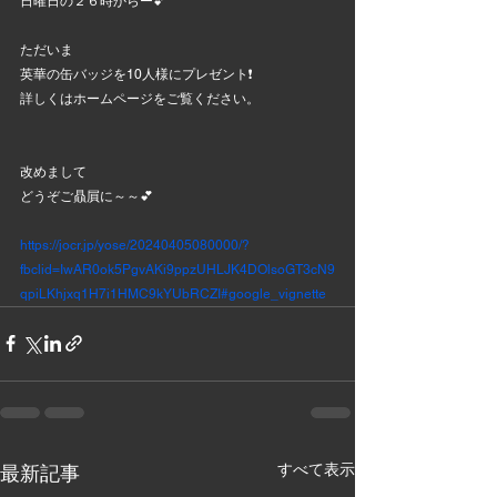
日曜日の２６時からー💕
ただいま
英華の缶バッジを10人様にプレゼント❗
詳しくはホームページをご覧ください。
改めまして
どうぞご贔屓に～～💕
https://jocr.jp/yose/20240405080000/?
fbclid=IwAR0ok5PgvAKi9ppzUHLJK4DOlsoGT3cN9
qpiLKhjxq1H7i1HMC9kYUbRCZI#google_vignette
すべて表示
最新記事