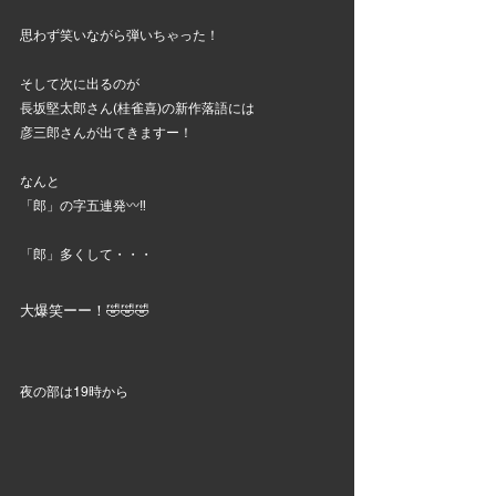
思わず笑いながら弾いちゃった！
そして次に出るのが
長坂堅太郎さん(桂雀喜)の新作落語には
彦三郎さんが出てきますー！
なんと
「郎」の字五連発〰️‼️
「郎」多くして・・・
大爆笑ーー！🤣🤣🤣
夜の部は19時から