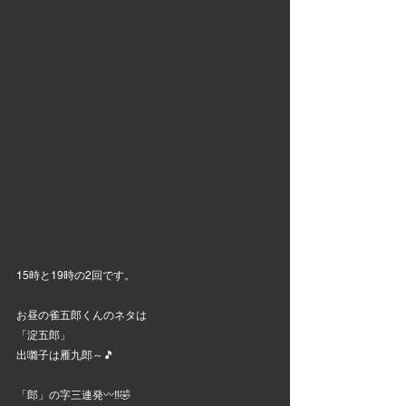
15時と19時の2回です。
お昼の雀五郎くんのネタは
「淀五郎」
出囃子は雁九郎～🎵
「郎」の字三連発〰️‼️🤣