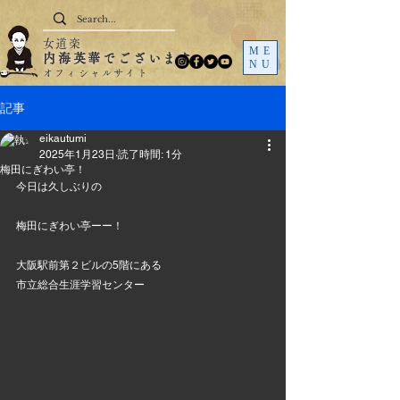
女道楽
ME
内海英華でございます
NU
オフィシャルサイト
記事
eikautumi
2025年1月23日
読了時間: 1分
梅田にぎわい亭！
今日は久しぶりの
梅田にぎわい亭ーー！
大阪駅前第２ビルの5階にある
市立総合生涯学習センター