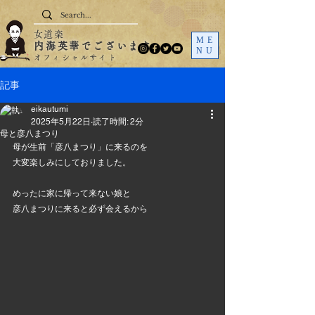
女道楽
ME
内海英華でございます
NU
オフィシャルサイト
記事
eikautumi
2025年5月22日
読了時間: 2分
母と彦八まつり
母が生前「彦八まつり」に来るのを
大変楽しみにしておりました。
めったに家に帰って来ない娘と
彦八まつりに来ると必ず会えるから