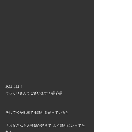
あははは！
そっくりさんでございます！🤣🤣🤣
そして私か地車で龍踊りを踊っていると
「お父さんも天神祭が好きで  よう踊りにいってた
わ！」