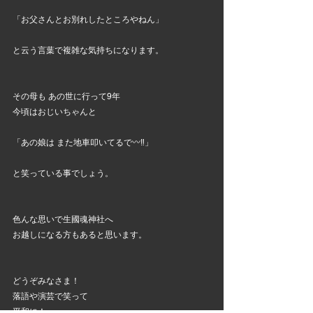
「お父さんとお別れしたところやねん」
と云う言葉で複雑な気持ちになります。
その母も あの世に行って9年
今頃はおじいちゃんと
「あの娘は また地車叩いてるで〰️‼️」
と笑っている事でしょう。
色んな思いで生國魂神社へ
お越しになる方もあると思います。
どうぞみなさま！
落語や演芸で笑って
平和に！