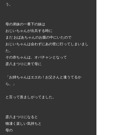
う。
母の弟妹の一番下の妹は
おじいちゃんが出兵する時に
まだ おばあちゃんのお腹の中にいたので
おじいちゃんは会わずにあの世に行ってしまいまし
た。
その赤ちゃんは、オバチャンとなって
彦八まつりに来て母に
「お姉ちゃんはエエわ！お父さんと逢うてるか
ら。」
と言って羨ましがってました。
彦八まつりになると
物凄く楽しい気持ちと
母の