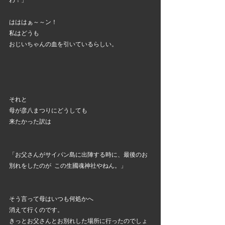
はははぁ～～ン！
私はどうも
おじいちゃんの血を引いているらしい。
それと
母が彦八まつりにどうしても
来たかった訳は
「お父さんがサイパン島に出陣する時に、最後のお
別れをしたのが  この生國魂神社やねん。」
そう言って母はいつも何処かへ
消えて行くのです。
きっとお父さんとお別れした場所に行ったのでしょ