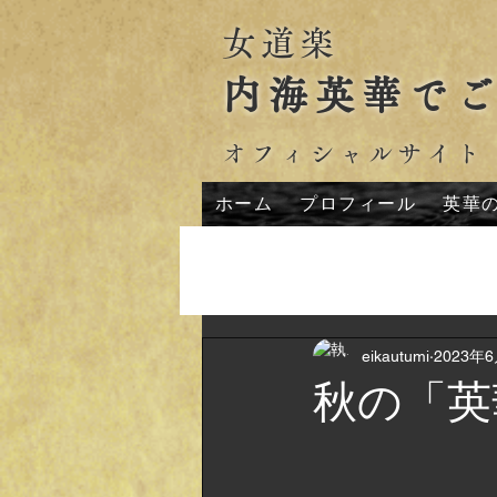
女道楽
内海英華で
オフィシャルサイト
ホーム
プロフィール
英華
All Posts
eikautumi
2023年
秋の「英