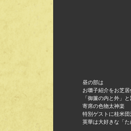
昼の部は
お囃子紹介をお芝居
「御簾の内と外」と
寄席の色物太神楽
特別ゲストに桂米団
英華は大好きな「た