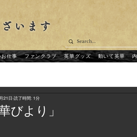
ございます
のお仕事
ファンクラブ
英華グッズ
動いて英華
6月21日
読了時間: 1分
華びより」