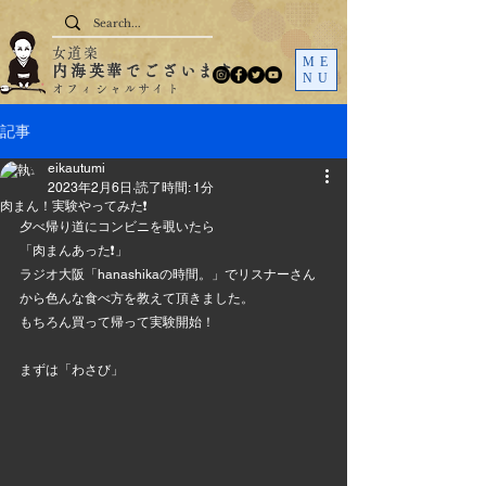
女道楽
ME
内海英華でございます
NU
オフィシャルサイト
記事
eikautumi
2023年2月6日
読了時間: 1分
肉まん！実験やってみた❗
夕べ帰り道にコンビニを覗いたら
「肉まんあった❗」
ラジオ大阪「hanashikaの時間。」でリスナーさん
から色んな食べ方を教えて頂きました。
もちろん買って帰って実験開始！
まずは「わさび」