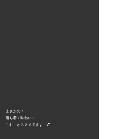
まさかの！
落ち着く味わい✨
これ、オススメですよ～💕