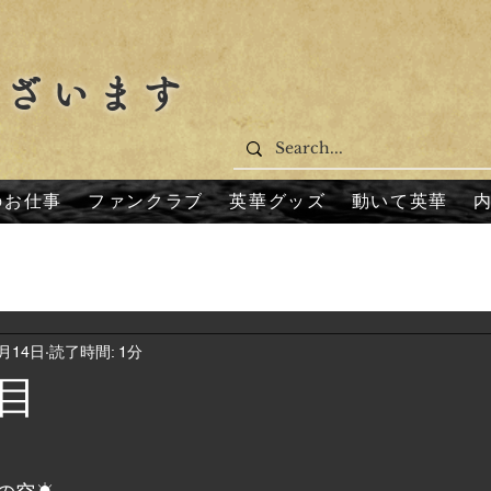
ございます
のお仕事
ファンクラブ
英華グッズ
動いて英華
5月14日
読了時間: 1分
目