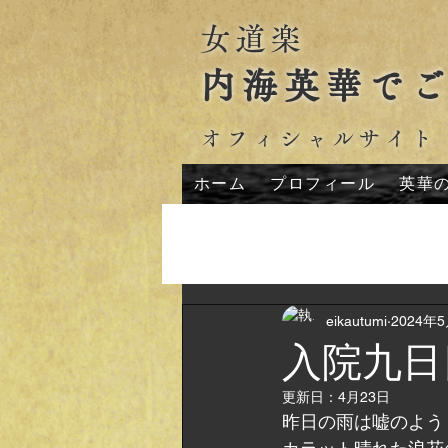
女道楽
内海英華で
オフィシャルサイト
ホーム
プロフィール
英華
All Posts
eikautumi
2024年
入院九日
更新日：
4月23日
昨日の雨は嘘のよう