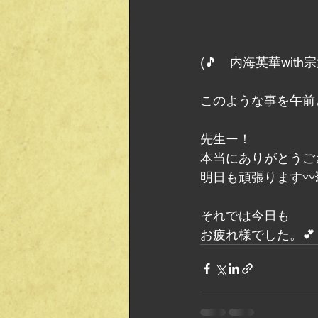
(🎵　内海英華wi
このような事を午前
先生ー！
本当にありがとうござ
明日も頑張ります〰️
それでは今日も
お疲れ様でした。💕