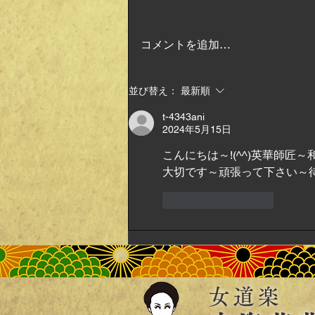
コメントを追加…
内海英華の会ご来場ありがと
並び替え：
最新順
うございました。
t-4343ani
2024年5月15日
こんにちは～!(^^)英華師
大切です～頑張って下さい～待
いいね！
返信
女道楽