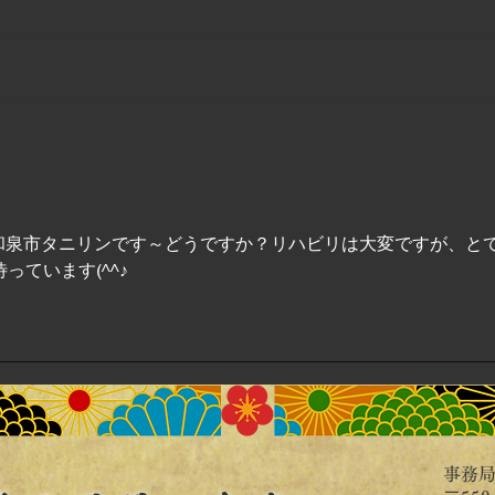
8月5日 明日です！
皆さ
す。m
匠～和泉市タニリンです～どうですか？リハビリは大変ですが、と
っています(^^♪
事務