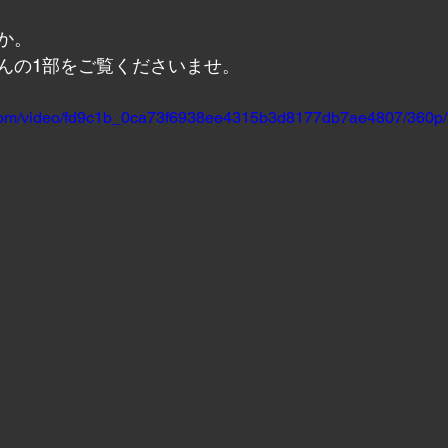
か。
んの1部をご覧くださいませ。
ic.com/video/fd9c1b_0ca73f6938ee4315b3d8177db7ae4807/360p/