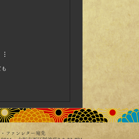
ま ！ありがとうございま
(__)m
ても
局・ファンレター宛先