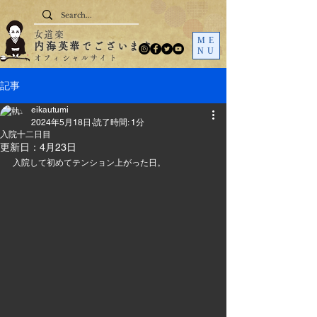
女道楽
ME
内海英華でございます
NU
オフィシャルサイト
記事
eikautumi
2024年5月18日
読了時間: 1分
入院十二日目
更新日：
4月23日
入院して初めてテンション上がった日。