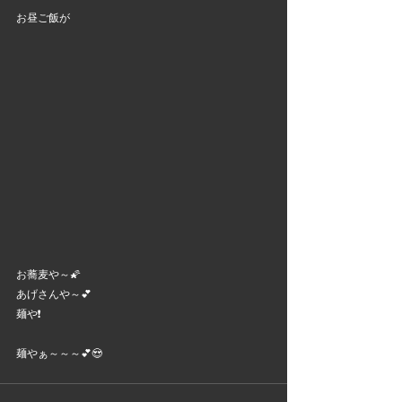
お昼ご飯が
お蕎麦や～🌠
あげさんや～💕
麺や❗
麺やぁ～～～💕😍