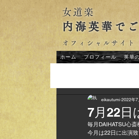
女道楽
内海英華で
オフィシャルサイト
ホーム
プロフィール
英華
All Posts
eikautumi
2022年
7月22
毎月DAIHATSU
今月は22日に出演