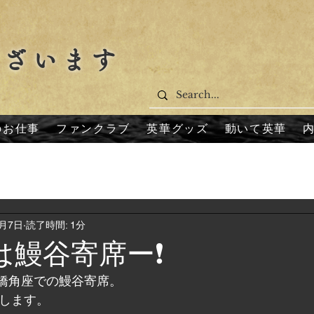
ございます
のお仕事
ファンクラブ
英華グッズ
動いて英華
7月7日
読了時間: 1分
日は鰻谷寄席ー❗
心斎橋角座での鰻谷寄席。
致します。