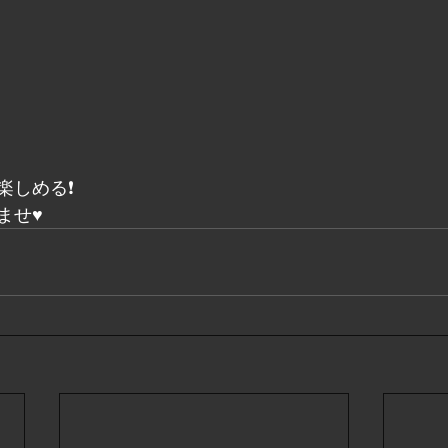
楽しめる❗
せ♥️