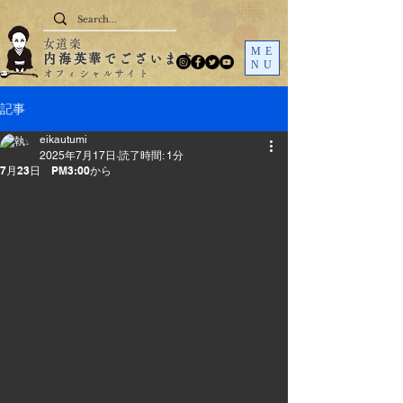
女道楽
ME
内海英華でございます
NU
オフィシャルサイト
記事
eikautumi
2025年7月17日
読了時間: 1分
7月23日 PM3:00から