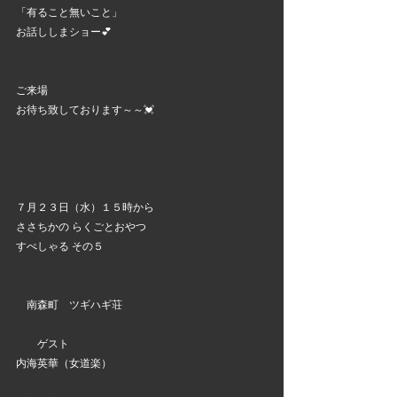
「有ること無いこと」
お話ししまショー💕
ご来場
お待ち致しております～～💓
７月２３日（水）１５時から
ささちかの らくごとおやつ 　
すぺしゃる その５
　南森町　ツギハギ荘
　　ゲスト
内海英華（女道楽）