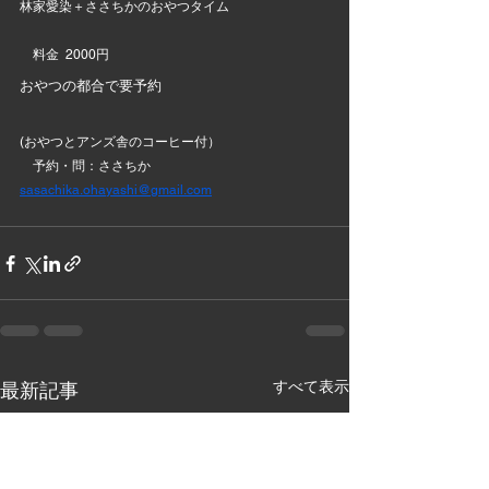
林家愛染＋ささちかのおやつタイム
　料金  2000円
おやつの都合で要予約
(おやつとアンズ舎のコーヒー付）
　予約・問：ささちか 
sasachika.ohayashi@gmail.com
すべて表示
最新記事