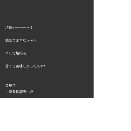
埴輪やーーーー！
洒落てますなぁ～✨
そして埴輪も
甘くて美味しかったです❗
楽屋で
古墳発掘調査中🔎