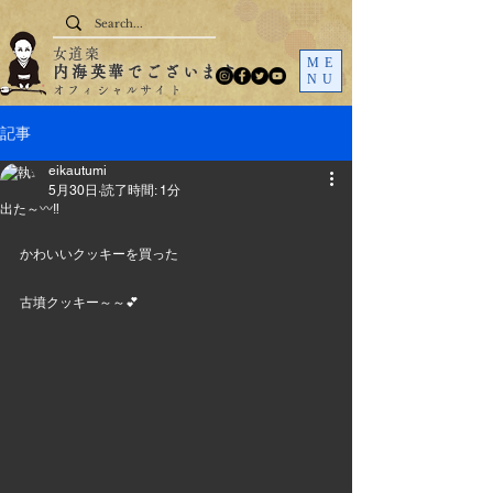
女道楽
ME
内海英華でございます
NU
オフィシャルサイト
記事
eikautumi
5月30日
読了時間: 1分
出た～〰️‼️
かわいいクッキーを買った
古墳クッキー～～💕