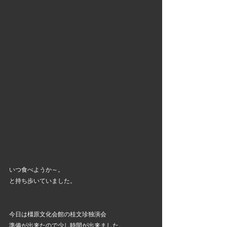
いつ食べようか～。
と持ち歩いていました。
今日は橿原文化会館の桂文珍独演会
準備が出来たので少し時間が出来ました。